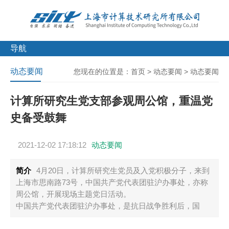
导航
动态要闻
您现在的位置是：
首页
>
动态要闻
>
动态要闻
计算所研究生党支部参观周公馆，重温党
史备受鼓舞
2021-12-02 17:18:12
动态要闻
简介
4月20日，计算所研究生党员及入党积极分子，来到
上海市思南路73号，中国共产党代表团驻沪办事处，亦称
周公馆，开展现场主题党日活动。
中国共产党代表团驻沪办事处，是抗日战争胜利后，国