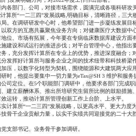
部门发展明确方向，对2022年度工作作出部署。
所内各部门、公司，对接市场需求，圆满完成各项科研攻
计算所“一二三四”发展战略,明确目标，清晰路径，三大
布局。在调研研发中心时，他希望部门进一步凝练发展目
，以双方的互惠共赢聚焦业务方向；对健康医疗大数据中
有地位、市场有拓展，今年要在专病临床数据库建设方面
设施建设和试运行的推进步伐；对平台管理中心，他指出
业务，充分发挥计算所在专业上的优势，推进深度融合；
充分发挥好计算所与服务企业之间的技术纽带和科技桥梁
我加压，以数字化转型为契机，围绕能源和大建筑两大应
时，他提出要集中一切力量为eTax@SH 3 维护和服务
的公司定位。在5个职能部门调研中，他要求各部门完成职
则、建立薪酬体系、推出所培研究生留所比例的鼓励措施
有效运转，推动计算所管理创新工作上台阶、上水平。
实计算所“一二三四”发展战略，以更高水平、更大力度
科技骨干企业贡献力量，以实干实绩共同迎接党的二十大
的党支部书记、业务骨干参加调研。