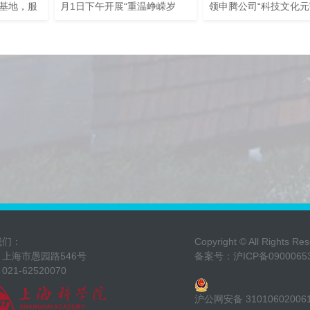
基地，服
月1日下午开展“重温峥嵘岁
领申腾公司“科技文化元
设，特别
月”七一主题党日活动。
宙”项目组赴上海延安
23日上
探讨合作人工智能赋能
部学院院
字化转型，延安初级中
带队到访
支书记应超、副校长 
区调研交
鹃等参加会议。
我们：
Copyright © All Ri
上海市愚园路546号
备案号：
沪ICP备0900065
21-62520070
沪公网安备 31010602006