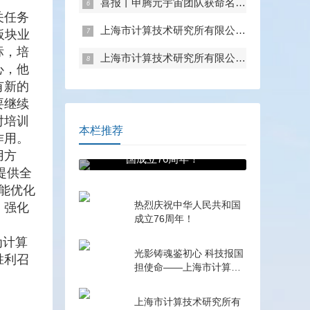
喜报丨申腾元宇宙团队获命名上海市科技系统职工创新工作室
关任务
上海市计算技术研究所有限公司召开中心组学习（扩大）会——专题学习内控管理
板块业
标，培
上海市计算技术研究所有限公司召开中心组学习（扩大）会——专题学习数据流通与数据合规 数据产权与公共数据授权运营
心，他
有新的
要继续
对培训
本栏推荐
作用。
热烈庆祝中华人民共和
用方
国成立76周年！
提供全
能优化
热烈庆祝中华人民共和国
、强化
成立76周年！
为计算
光影铸魂鉴初心 科技报国
胜利召
担使命——上海市计算技
术研究所有限公司第一、
第二、第五党支部组织观
上海市计算技术研究所有
看电影《731》