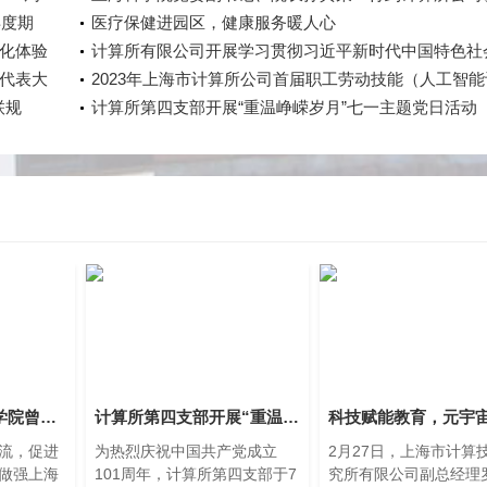
年度期
医疗保健进园区，健康服务暖人心
化体验
计算所有限公司开展学习贯彻习近平新时代中国特色社
代表大
义思想主题教育中心组学习会暨第四期读书班活动
2023年上海市计算所公司首届职工劳动技能（人工智能
联规
练）竞赛成功举行
计算所第四支部开展“重温峥嵘岁月”七一主题党日活动
上海科技管理干部学院曾方院长一行赴上海市计算技术研究所有限公司开展调研
计算所第四支部开展“重温峥嵘岁月”七一主题党日活动
流，促进
为热烈庆祝中国共产党成立
2月27日，上海市计算
做强上海
101周年，计算所第四支部于7
究所有限公司副总经理