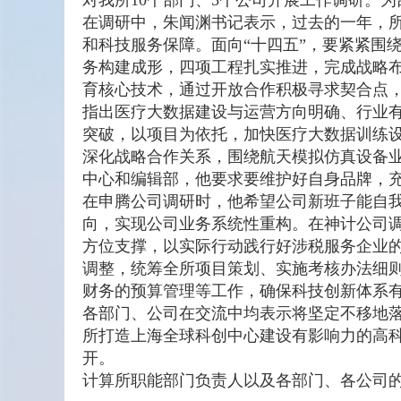
对我所10个部门、5个公司开展工作调研。为
在调研中，朱闻渊书记表示，过去的一年，
和科技服务保障。面向“十四五”，要紧紧围绕
务构建成形，四项工程扎实推进，完成战略
育核心技术，通过开放合作积极寻求契合点
指出医疗大数据建设与运营方向明确、行业
突破，以项目为依托，加快医疗大数据训练
深化战略合作关系，围绕航天模拟仿真设备
中心和编辑部，他要求要维护好自身品牌，
在申腾公司调研时，他希望公司新班子能自
向，实现公司业务系统性重构。在神计公司调研
方位支撑，以实际行动践行好涉税服务企业
调整，统筹全所项目策划、实施考核办法细
财务的预算管理等工作，确保科技创新体系
各部门、公司在交流中均表示将坚定不移地落
所打造上海全球科创中心建设有影响力的高
开。
计算所职能部门负责人以及各部门、各公司