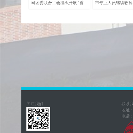
司团委联合工会组织开展 “香
市专业人员继续教育
囊寄安康，青春践五四” 主题
务上海“四个中心”建
活动，吸引青年员工及工会会
是科创中心建设。1月
员积极参与。
午，上海科技管理干
长、党委副书记曾方
计算所公司愚园路园
流。
关注我们
联系
地址：
电话：0