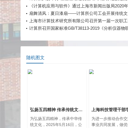
年
《计算机应用与软件》通过上海市新闻出版局2020
刊核验
扇舞清风：夏日漆扇——计算所公司工会开展传统文
活动
上海市计算技术研究所有限公司召开第一届一次职工
会
计算所召开国家标准GB/T38113-2019《分析仪器物
范》宣贯培训
随机图文
弘扬五四精神 传承传统文化｜公司开展 “香囊寄安康，青春践五四”主题活动
为弘扬五四精神，传承中华传
为进一步推动合作交
统文化，2025年5月16日，公
事业共同发展，做优