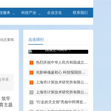
技服务
科技产业
企业文化
联系我们
点击排行
动态要闻
热烈庆祝中华人民共和
国成立76周年！
热烈庆祝中华人民共和国成立76周年！
光影铸魂鉴初心 科技报国担使命——上海市计算技术研究所有限公司第一、第二、第五党支部组织观看电影《731》
追寻革
上海市计算技术研究所有限公司党委召开扩大会议总结学习教育
上海市计算技术研究所有限公司召开中心组学习（扩大）会——组织观看抗战胜利80周年阅兵
、筑牢
“行走的天文馆”亮相中阿博览会，共绘数字丝路新篇章
育主题