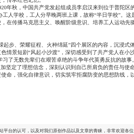
史，传承红色记忆。
920年秋，中国共产党发起组成员李启汉来到位于普陀区
办工人学校，工人分早晚两班上课，故称“半日学校”。这
校，在传播马克思主义、唤醒阶级意识、培养工人运动先
嵘起步、荣耀征程、火种绵延”四个展区的内容，沉浸式
色情景短剧“风起小沙渡”，深切感受到了共产党人在小
学习了无数先辈们在艰苦卓绝的斗争年代英勇反抗的故事
更加坚定了理想信念，深刻认识到自己所肩负的责任与使
责使命，强化自律意识，切实筑牢拒腐防变的思想防线，
站平台的认可，以及对我们原创作品以及文章的青睐，非常欢迎各位