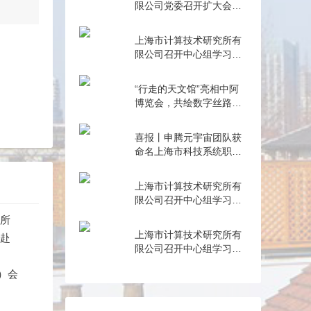
限公司党委召开扩大会议
总结学习教育
上海市计算技术研究所有
限公司召开中心组学习
（扩大）会——组织观看
抗战胜利80周年阅兵
“行走的天文馆”亮相中阿
博览会，共绘数字丝路新
篇章
喜报丨申腾元宇宙团队获
命名上海市科技系统职工
创新工作室
上海市计算技术研究所有
限公司召开中心组学习
（扩大）会——专题学习
究所
内控管理
上海市计算技术研究所有
行赴
限公司召开中心组学习
（扩大）会——专题学习
）会
数据流通与数据合规 数据
产权与公共数据授权运营
工