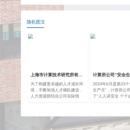
随机图文
上海市计算技术研究所有限公司2025年度青年员工培训及专题竞赛顺利开展
为了构建更卓越的人才成长环
2024年6月是第23
境，不断加强人才梯队建设，
生产月”，计算所公
人力资源部结合公司实际情
了“人人讲安全 个个
况，携手研究生办公室及工
——畅通生命通道”
会，聚焦科技热点，采用“理论
活动，进一步引导公
与竞赛相结合”模式，为公司青
牢安全发展理念，切
年员工打造“AI助力企业办公智
员应急管理基本知识
能化”讲座及专题竞赛。
确保企业经营生产的