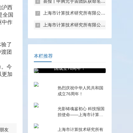
喜报丨申腾元宇宙团队获命名上海市科技系统职工创新工作室
的沪西
上海市计算技术研究所有限公司召开中心组学习（扩大）会——专题学习内控管理
是全国
驱中作
上海市计算技术研究所有限公司召开中心组学习（扩大）会——专题学习数据流通与数据合规 数据产权与公共数据授权运营
体验了
沙渡团
本栏推荐
。
热烈庆祝中华人民共和
命。今
国成立76周年！
以更加
热烈庆祝中华人民共和国
成立76周年！
光影铸魂鉴初心 科技报国
担使命——上海市计算技
术研究所有限公司第一、
第二、第五党支部组织观
朋友
上海市计算技术研究所有
看电影《731》