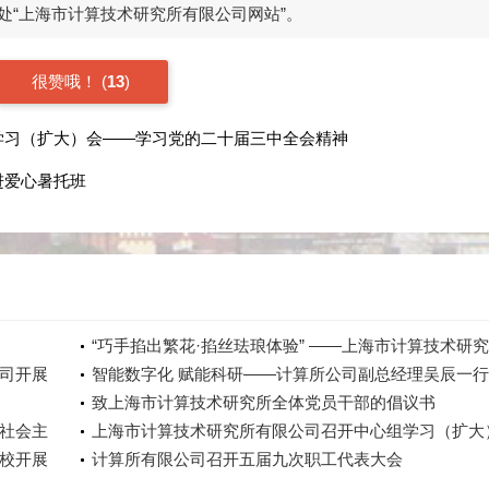
处“上海市计算技术研究所有限公司网站”。
很赞哦！
(
13
)
学习（扩大）会——学习党的二十届三中全会精神
进爱心暑托班
“巧手掐出繁花·掐丝珐琅体验” ——上海市计算技术研
司开展
有限公司庆祝三八妇女节主题活动
智能数字化 赋能科研——计算所公司副总经理吴辰一
实验动物中心调研
致上海市计算技术研究所全体党员干部的倡议书
社会主
上海市计算技术研究所有限公司召开中心组学习（扩大
校开展
暨2025年落实全面从严治党加强党风廉政建设和反腐败
计算所有限公司召开五届九次职工代表大会
作会议