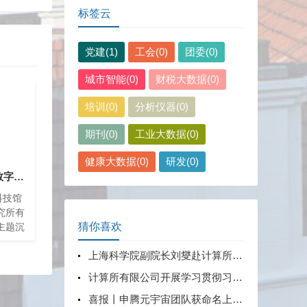
标签云
党建(1)
工会(0)
团委(0)
城市智能(0)
财税大数据(0)
培训(0)
分析仪器(0)
期刊(0)
工业大数据(0)
健康大数据(0)
研发(0)
“行走的天文馆”引领数字文化新风尚
科技馆
究所有
猜你喜欢
主题沉
宇宙项
上海科学院副院长刘燮赴计算所公司走访调研
亮相以
泛关注
计算所有限公司开展学习贯彻习近平新时代中国特色社会主义思想主题教育中心组学习（扩大）会——党委书记专题党课
喜报丨申腾元宇宙团队获命名上海市科技系统职工创新工作室