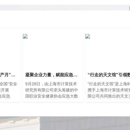
计算所公司“安全生产月”活动纪实
凝聚企业力量，赋能应急管理数智化、创新化、自主化——中国职业安全健康协会应急大数据与人工智能安全技术专业委员会正式成立
个全国“安全
9月28日，由上海市计算技术
“行走的天文馆”是上海
司开展
研究所有限公司牵头筹建的中
携手上海市计算技术研
会应急
国职业安全健康协会应急大数
限公司共同推出的天文
安全生产月
据与人工智能安全技术专业委
浸式XR大空间文旅元
司职工树
员会在上海科学会堂举行成立
目。自10月12日首次
实提升全
大会。本次大会以“推进应急安
来，该项目便受到了广
和技能，
全技术的科技创新体系建设，
与热烈欢迎。
安全与稳
提升应急管理科技自主创新能