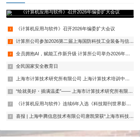
《计算机应用与软件》召开2026年编委扩大会议
《计算机应用与软件》召开2026年编委扩大会议
计算所公司参加2026第二届上海国防科技工业装备与信息技术博览会
全员拥抱AI，赋能工作新升级 计算所公司举办2026年度“马力全开AI赋能”开题答辩
全民国家安全教育日
上海市计算技术研究所有限公司 上海计算技术培训中心 首期数字化管理师（初级）培训班正式开班
“绘就美好・插满温柔”—— 上海市计算技术研究所有限公司妇委组织开展女职工春日活动
《计算机应用与软件》连续6年入选《科技期刊世界影响力指数(WJCI)报告》
喜报 | 上海申腾信息技术有限公司唐凯荣获“上海市科技系统三八红旗手”称号