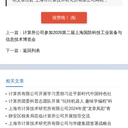
很赞哦！
(
5
)
上一篇：
计算所公司参加2026第二届上海国防科技工业装备与
信息技术博览会
下一篇：
返回列表
相关文章
计算所有限公司开展学习贯彻习近平新时代中国特色社
会主义思想主题教育中心组学习（扩大）会——党委书
计算所团委科普志愿队开展 “玩转机器人 趣味学编程”科
记专题党课
普课堂活动
上海市计算技术研究所有限公司2024年度“龙章凤彩”青
年员工培养计划第一轮课程顺利开班
静安区税务局莅临计算所公司开展指导交流
上海市计算技术研究所有限公司与华建集团签署战略合