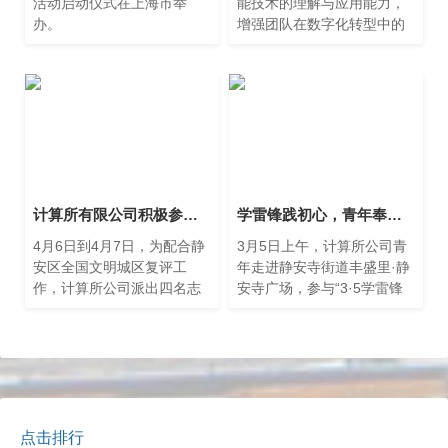
活动启动仪式在上海市举
能技术的理解与应用能力，
办。
增强团队在数字化转型中的
核心竞争力，计算所公司于3
月14日在六楼多功能厅举办
了一场题为《DeepSeek介绍
及本地部署解决方案+元脑企
智大模型一体机介绍》的专
题培训。
计算所有限公司积极参与静安区全国文明城区创建工作
学雷锋践初心，青年奉献展担当
4月6日到4月7日，为配合静
3月5日上午，计算所公司青
安区全国文明城区复评工
年走进静安寺街道丰盛里·静
作，计算所公司派出四名志
安寺广场，参与“3·5学雷锋
愿者张淳霖、朱正楠、金梦
日”志愿服务公益集市主题活
姗、万霖驰援静安寺街道四
动。
明居委的迎检活动。
点击排行