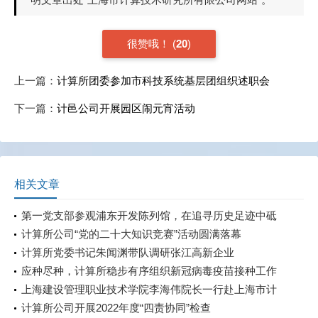
很赞哦！
(
20
)
上一篇：
计算所团委参加市科技系统基层团组织述职会
下一篇：
计邑公司开展园区闹元宵活动
相关文章
第一党支部参观浦东开发陈列馆，在追寻历史足迹中砥
砺初心使命
计算所公司“党的二十大知识竞赛”活动圆满落幕
计算所党委书记朱闻渊带队调研张江高新企业
应种尽种，计算所稳步有序组织新冠病毒疫苗接种工作
上海建设管理职业技术学院李海伟院长一行赴上海市计
算技术研究所有限公司开展调研交流
计算所公司开展2022年度“四责协同”检查