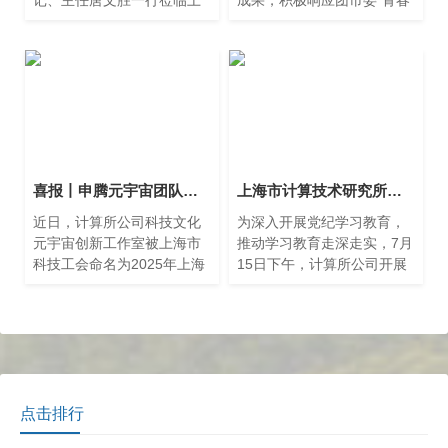
记、主任唐文胜一行莅临上
成果，积极响应团市委“青春
海市计算技术研究所有限公
温暖&middot;大城有爱——
司，就东海局保障中心和计
关心关爱春节留沪青少年集
算所战略合作事宜开展调研
中行动”，科创荟联合
交流。
喜报丨申腾元宇宙团队获命名上海市科技系统职工创新工作室
上海市计算技术研究所有限公司召开中心组学习（扩大）会
近日，计算所公司科技文化
为深入开展党纪学习教育，
元宇宙创新工作室被上海市
推动学习教育走深走实，7月
科技工会命名为2025年上海
15日下午，计算所公司开展
市科技系统职工创新工作
中心组学习（扩大）会，会
室。
议由党委书记、董事长朱闻
渊主持，公司领导班子、中
层干部、支部书记以及下属
企业负责人参与会议。
点击排行