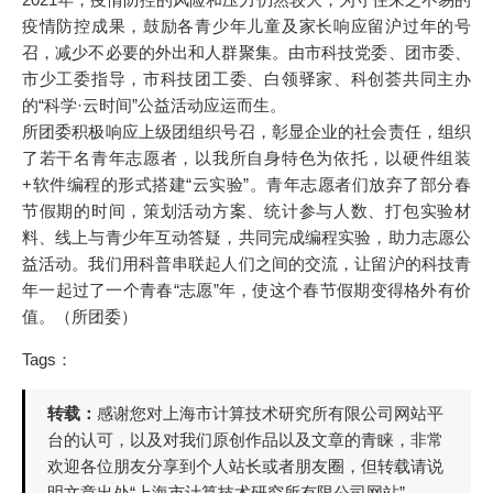
疫情防控成果，鼓励各青少年儿童及家长响应留沪过年的号
召，减少不必要的外出和人群聚集。由市科技党委、团市委、
市少工委指导，市科技团工委、白领驿家、科创荟共同主办
的“科学·云时间”公益活动应运而生。
所团委积极响应上级团组织号召，彰显企业的社会责任，组织
了若干名青年志愿者，以我所自身特色为依托，以硬件组装
+软件编程的形式搭建“云实验”。青年志愿者们放弃了部分春
节假期的时间，策划活动方案、统计参与人数、打包实验材
料、线上与青少年互动答疑，共同完成编程实验，助力志愿公
益活动。我们用科普串联起人们之间的交流，让留沪的科技青
年一起过了一个青春“志愿”年，使这个春节假期变得格外有价
值。（所团委）
Tags：
转载：
感谢您对上海市计算技术研究所有限公司网站平
台的认可，以及对我们原创作品以及文章的青睐，非常
欢迎各位朋友分享到个人站长或者朋友圈，但转载请说
明文章出处“上海市计算技术研究所有限公司网站”。