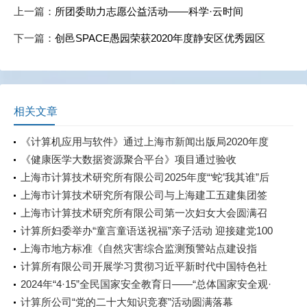
上一篇：
所团委助力志愿公益活动——科学·云时间
下一篇：
创邑SPACE愚园荣获2020年度静安区优秀园区
相关文章
《计算机应用与软件》通过上海市新闻出版局2020年度
期刊核验
《健康医学大数据资源聚合平台》项目通过验收
上海市计算技术研究所有限公司2025年度“‘蛇’我其谁”后
备人才培养计划第一轮课程顺利开班
上海市计算技术研究所有限公司与上海建工五建集团签
订战略合作协议
上海市计算技术研究所有限公司第一次妇女大会圆满召
开
计算所妇委举办“童言童语送祝福”亲子活动 迎接建党100
周年
上海市地方标准《自然灾害综合监测预警站点建设指
南》获市场监管局批准发布
计算所有限公司开展学习贯彻习近平新时代中国特色社
会主义思想主题教育中心组学习会暨第八期读书班活动
2024年“4·15”全民国家安全教育日——“总体国家安全观·
创新引领10周年”
计算所公司“党的二十大知识竞赛”活动圆满落幕