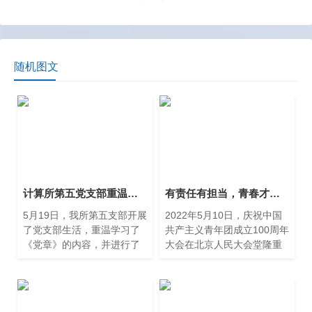
随机图文
计算所第五党支部重温学习《党章》
有责任有担当，青春才会闪光
5月19日，我所第五支部开展
2022年5月10日，庆祝中国
了党支部生活，重温学习了
共产主义青年团成立100周年
《党章》的内容，并进行了
大会在北京人民大会堂隆重
充分的交流和讨论。
举行，中共中央总书记、国
家主席、中央军委主席习近
平出席大会并发表重要讲
话。 我所党委高度重视，