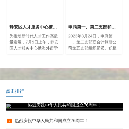
静安区人才服务中心携海外留学生赴上海市计算技术研究所有限公司学习调研
申腾第一、第二支部和计算所有限公司第五支部开展联建活动
为推动新时代人才工作高质
2023年3月24日，申腾第
量发展，7月9日上午，静安
一、第二支部联合计算所公
区人才服务中心携海外留学
司第五支部组织党员、积极
生赴上海市计算技术研究所
分子和群众代表赴奉贤南桥
有限公司开启“From World
沈家花园开展主题党日活
to 静安”—— 海外留学生“感
动。沈家花园始建于20世纪
知静安”参访之旅第一站。计
20年代，1956年奉贤县县委
算所公司副总经理吴辰、静
安区人才中心主任林海参与
调研活动。
点击排行
热烈庆祝中华人民共和国成立76周年！
热烈庆祝中华人民共和国成立76周年！