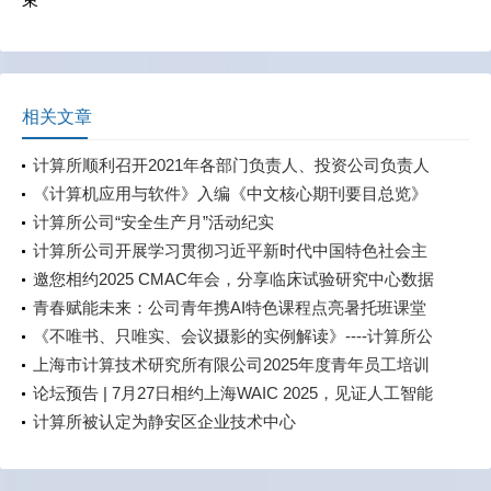
相关文章
计算所顺利召开2021年各部门负责人、投资公司负责人
述职考评会
《计算机应用与软件》入编《中文核心期刊要目总览》
2023年版
计算所公司“安全生产月”活动纪实
计算所公司开展学习贯彻习近平新时代中国特色社会主
义思想主题教育中心组学习（扩大）会
邀您相约2025 CMAC年会，分享临床试验研究中心数据
直采经验与探索
青春赋能未来：公司青年携AI特色课程点亮暑托班课堂
《不唯书、只唯实、会议摄影的实例解读》----计算所公
司开展会议摄影解读讲座
上海市计算技术研究所有限公司2025年度青年员工培训
及专题竞赛顺利开展
论坛预告 | 7月27日相约上海WAIC 2025，见证人工智能
如何重塑产业未来，共建智能体时代！
计算所被认定为静安区企业技术中心