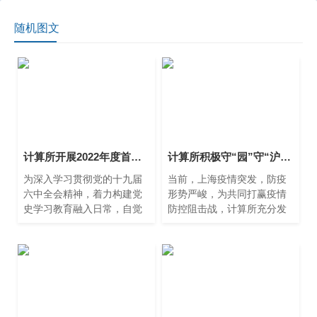
随机图文
计算所开展2022年度首次中心组学习——传达学习上海市委、市科技工作党委党史学习教育总结会议精神、传达学习习近平总书记在省部级主要领导干部学习贯彻党的十九届六中全会精神专题研讨班开班式上发表的重要讲话
计算所积极守“园”守“沪”，同心协力，共同抗疫
为深入学习贯彻党的十九届
当前，上海疫情突发，防疫
六中全会精神，着力构建党
形势严峻，为共同打赢疫情
史学习教育融入日常，自觉
防控阻击战，计算所充分发
弘扬奋斗精神，1月20日下
挥所党委的战斗堡垒和广大
午，计算所所开展了2022年
党员干部的先锋模范作用，
度首次中心组学习，由党委
为群众办实事，坚决守护好
书记朱闻渊主持召开。
人民群众的生命安全。