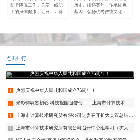
防暑降温工作，关爱一线职
历史、缅怀英烈，传承红色
工的身体健康，近日，计算
基因，弘扬优秀传统文化，
所公司领导班子携工会赴两
结合党史学习教育， 4月4日
个园区走访慰下属公司，朱
至4月5日，计算所党委组织
闻渊书记、吴辰副总经理分
开展了“清明祭英烈”系列活
别向愚园路园区和浦江镇园
动，线上祭扫和线下瞻仰相
区奋战在高温一线的职工们
结合。
送上清凉关怀。
点击排行
热烈庆祝中华人民共和国成立76周年！
热烈庆祝中华人民共和国成立76周年！
光影铸魂鉴初心 科技报国担使命——上海市计算技术研究所有限公司第一、第二、第五党支部组织观看电影《731》
上海市计算技术研究所有限公司党委召开扩大会议总结学习教育
上海市计算技术研究所有限公司召开中心组学习（扩大）会——组织观看抗战胜利80周年阅兵