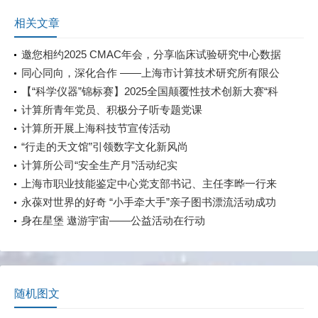
相关文章
邀您相约2025 CMAC年会，分享临床试验研究中心数据
直采经验与探索
同心同向，深化合作 ——上海市计算技术研究所有限公
司 与上海交易集团开展党建和业务共建活动
【“科学仪器”锦标赛】2025全国颠覆性技术创新大赛“科
学仪器”锦标赛
计算所青年党员、积极分子听专题党课
计算所开展上海科技节宣传活动
“行走的天文馆”引领数字文化新风尚
计算所公司“安全生产月”活动纪实
上海市职业技能鉴定中心党支部书记、主任李晔一行来
我公司调研指导职业技能等级认定工作
永葆对世界的好奇 “小手牵大手”亲子图书漂流活动成功
举行
身在星堡 遨游宇宙——公益活动在行动
随机图文