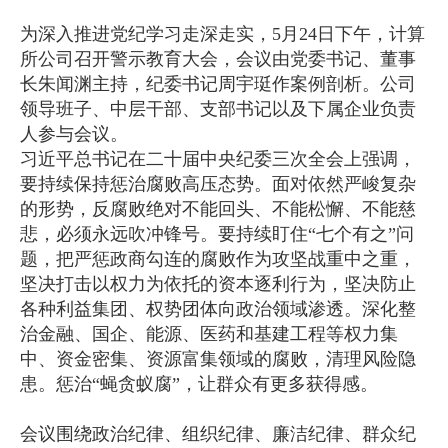
为深入推进党纪学习走深走实，5月24日下午，计算
所公司召开警示教育大会，会议由党委书记、董事
长朱闻渊主持，纪委书记周宇珽作案例剖析。公司
领导班子、中层干部、支部书记以及下属企业负责
人参与会议。
习近平总书记在二十届中央纪委三次全会上强调，
要持续保持惩治腐败高压态势。面对依然严峻复杂
的形势，反腐败绝对不能回头、不能松懈、不能慈
悲，必须永远吹冲锋号。要持续盯住“七个有之”问
题，把严惩政商勾连的腐败作为攻坚战重中之重，
坚决打击以权力为依托的资本逐利行为，坚决防止
各种利益集团、权势团体向政治领域渗透。深化整
治金融、国企、能源、医药和基建工程等权力集
中、资金密集、资源富集领域的腐败，清理风险隐
患。惩治“蝇贪蚁腐”，让群众有更多获得感。
会议围绕政治纪律、组织纪律、廉洁纪律、群众纪