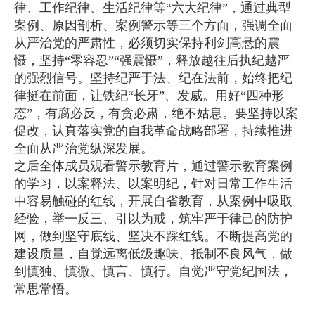
律、工作纪律、生活纪律等“六大纪律”，通过典型
案例、原因剖析、案例警示等三个方面，强调全面
从严治党的严肃性，必须切实保持利剑高悬的震
慑，坚持“零容忍”“强震慑”，释放越往后执纪越严
的强烈信号。坚持纪严于法、纪在法前，始终把纪
律挺在前面，让铁纪“长牙”、发威。用好“四种形
态”，有腐必反，有贪必肃，绝不姑息。要坚持以案
促改，认真落实党的自我革命战略部署，持续推进
全面从严治党纵深发展。
之后全体成员观看警示教育片，通过警示教育案例
的学习，以案释法、以案明纪，针对日常工作生活
中容易触碰的红线，开展自省教育，从案例中吸取
经验，举一反三、引以为戒，筑牢严于律己的防护
网，做到坚守底线、坚决不踩红线。不断提高党的
建设质量，自觉远离低级趣味、抵制不良风气，做
到慎独、慎微、慎言、慎行。自觉严守党纪国法，
常思常悟。