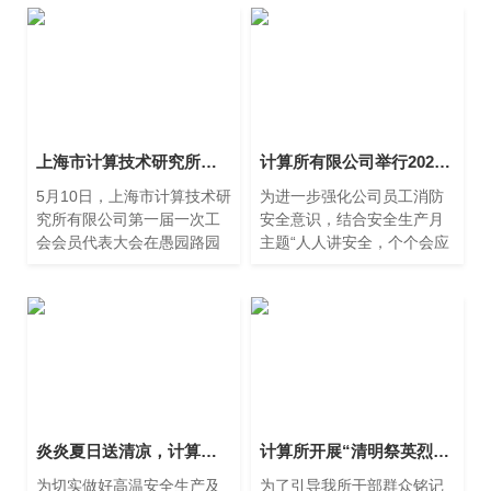
上海市计算技术研究所有限公司第一届一次工会会员代表大会召开
计算所有限公司举行2023年安全生产月应急疏散演练
5月10日，上海市计算技术研
为进一步强化公司员工消防
究所有限公司第一届一次工
安全意识，结合安全生产月
会会员代表大会在愚园路园
主题“人人讲安全，个个会应
区8号楼会议厅举行。来自12
急”，提高抗击突发事件的应
个选区的新一届38位正式会
变能力，掌握正确使用灭火
员代表和7位党、纪、工和业
器以及应急逃生的方法，在
务条线的列席代表参加大
公司领导的大力支持和各部
会。
门的配合下，按照“消防应急
预案”的相关要求，“2023年
安全生产月应急疏散演练”于
7月6日在计算所公司愚园路
园区进行。
炎炎夏日送清凉，计算所公司领导走访慰问高温一线职工
计算所开展“清明祭英烈”活动
为切实做好高温安全生产及
为了引导我所干部群众铭记