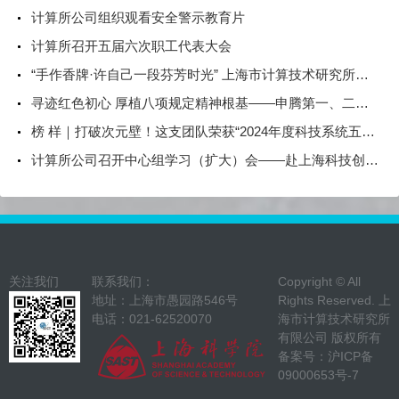
计算所公司组织观看安全警示教育片
计算所召开五届六次职工代表大会
“手作香牌·许自己一段芬芳时光” 上海市计算技术研究所有限公司开展主题活动庆祝三八妇女节
寻迹红色初心 厚植八项规定精神根基——申腾第一、二支部开展联学共建主题党日活动
榜 样｜打破次元壁！这支团队荣获“2024年度科技系统五四青年典型选树（集体）”称号
计算所公司召开中心组学习（扩大）会——赴上海科技创新成果展参观学习
关注我们
联系我们：
Copyright © All
地址：上海市愚园路546号
Rights Reserved. 上
电话：021-62520070
海市计算技术研究所
有限公司 版权所有
备案号：
沪ICP备
09000653号-7