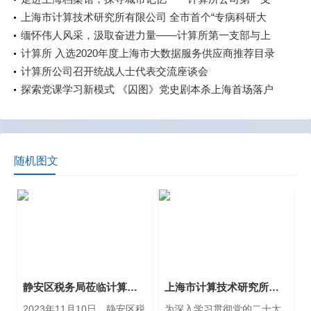
部和第四支部开展主题党日活动
上海市计算技术研究所有限公司 全市首个“专病科研大
数据标准化试点”项目通过验收
缅怀伟人风采，汲取奋进力量——计算所第一支部与上
材所期刊支部共赴上海毛泽东旧居陈列馆开展主题党日
计算所 入选2020年度上海市大数据服务供应商推荐目录
活动
计算所公司召开统战人士代表交流座谈会
探索党课学习新模式 《囚图》党史剧本杀上海首场落户
计算所
随机图文
静安区税务局莅临计算所公司开展指导交流
上海市计算技术研究所有限公司召开2024年全面从严治党工作会议
2023年11月10日，静安区税
为深入学习贯彻党的二十大