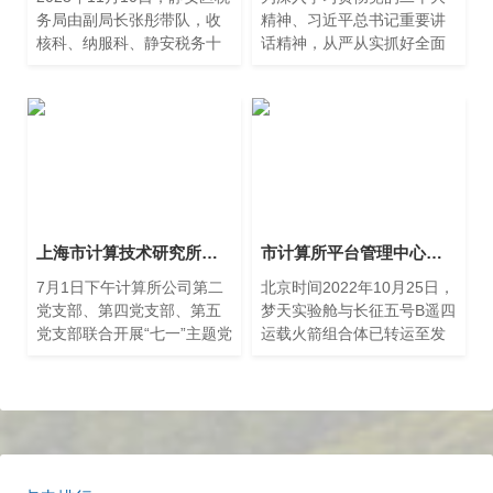
务局由副局长张彤带队，收
精神、习近平总书记重要讲
核科、纳服科、静安税务十
话精神，从严从实抓好全面
所等相关科室赴计算所公司
从严治党主体责任，3月14日
进行走访交流及工作指导。
下午，上海市计算技术研究
所有限公司召开中心组学习
（扩大）会暨2024年度全面
从严治党工作会议。
上海市计算技术研究所有限公司第二、第四、第五党支部联合开展“七一”主题党日活动
市计算所平台管理中心参与梦天项目测试
7月1日下午计算所公司第二
北京时间2022年10月25日，
党支部、第四党支部、第五
梦天实验舱与长征五号B遥四
党支部联合开展“七一”主题党
运载火箭组合体已转运至发
日活动，参观光荣之城红色
射区。后续将按计划开展发
文化元宇宙体验中心。
射前各项功能检查和联合测
试等工作，计划于近日择机
实施发射。 市计算所