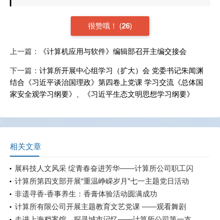
很赞哦！
(
26
)
上一篇：
《计算机应用与软件》编辑部召开主编交接会
下一篇：
计算所开展中心组学习（扩大）会 党委书记朱闻渊
结合《习近平谈治国理政》第四卷上党课 学习交流《总体国
家安全观学习纲要》、《习近平生态文明思想学习纲要》
相关文章
展科技人文风采 绽青春奋进芳华——计算所公司职工闪
耀市科技系统职工演讲、歌唱比赛
计算所第四支部开展“重温峥嵘岁月”七一主题党日活动
非遗寻香-香事养生：香膏体验活动圆满成功
计算所有限公司开展主题教育文艺党课 ——观看舞剧
《永不消逝的电波》
走进上海档案馆，探寻城市记忆——计算所公司第一支