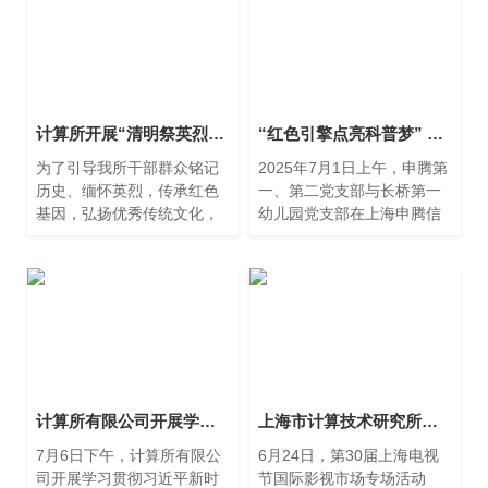
计算所开展“清明祭英烈”活动
“红色引擎点亮科普梦” — 申腾第一、第二党支部与长桥第一幼儿园党支部开展主题党日活动
为了引导我所干部群众铭记
2025年7月1日上午，申腾第
历史、缅怀英烈，传承红色
一、第二党支部与长桥第一
基因，弘扬优秀传统文化，
幼儿园党支部在上海申腾信
结合党史学习教育， 4月4日
息技术有限公司联合开展
至4月5日，计算所党委组织
了“红色引擎点亮科普梦”主题
开展了“清明祭英烈”系列活
党日活动
动，线上祭扫和线下瞻仰相
结合。
计算所有限公司开展学习贯彻习近平新时代中国特色社会主义思想主题教育中心组学习（扩大）会——党委书记专题党课
上海市计算技术研究所有限公司亮相上海超高清视听产业发展大会 探讨超高清视听产业的蓬勃发展与无限可能
7月6日下午，计算所有限公
6月24日，第30届上海电视
司开展学习贯彻习近平新时
节国际影视市场专场活动