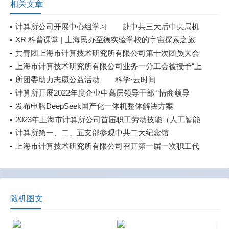
相关文章
计算所公司开展中心组学习——赴中共三大后中央局机
关历史纪念馆参观学习
XR 科普课堂 | 上海民办至德实验学校的宇宙探索之旅
共青团上海市计算技术研究所有限公司第十次团员大会
成功召开
上海市计算技术研究所有限公司业务一分工会被授予“上
海市模范职工小家”称号
所团委助力志愿公益活动——科学·云时间
计算所开展2022年度企业中高层领导干部 “情商领导
力”赋能培训课程
发布申腾DeepSeek国产化一体机整体解决方案
2023年上海市计算所公司首届职工劳动技能（人工智能
训练）竞赛成功举行
计算所第一、二、五支部参观中共二大纪念馆
上海市计算技术研究所有限公司召开第一届一次职工代
表大会
随机图文