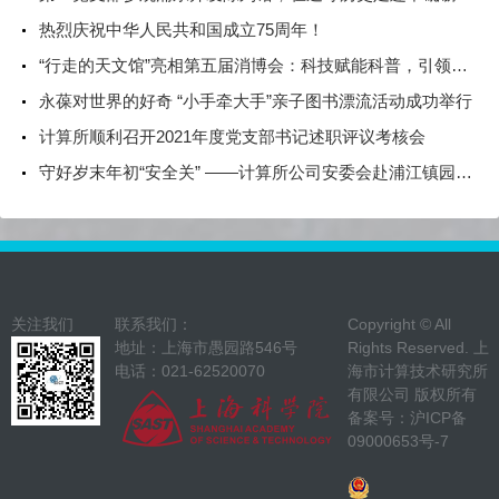
热烈庆祝中华人民共和国成立75周年！
“行走的天文馆”亮相第五届消博会：科技赋能科普，引领消费新体验
永葆对世界的好奇 “小手牵大手”亲子图书漂流活动成功举行
计算所顺利召开2021年度党支部书记述职评议考核会
守好岁末年初“安全关” ——计算所公司安委会赴浦江镇园区开展安全检查
关注我们
联系我们：
Copyright © All
地址：上海市愚园路546号
Rights Reserved. 上
电话：021-62520070
海市计算技术研究所
有限公司 版权所有
备案号：
沪ICP备
09000653号-7