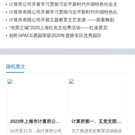
计算所公司开展学习贯彻习近平新时代中国特色社会主
义思想主题教育中心组学习（扩大）会
计算所有限公司开展学习贯彻习近平新时代中国特色社
会主义思想主题教育第一期领导班子读书班活动
计算所有限公司开展主题教育文艺党课 ——观看舞剧
《永不消逝的电波》
“光荣之城”2025上海红色文化季活动——红途星启
创邑SPACE愚园荣获2020年度静安区优秀园区
随机图文
2023年上海市计算所公司首届职工劳动技能（人工智能训练）竞赛成功举行
计算所第一、五党支部瞻仰中国共产党发起组成立地 （《新青年》编辑部）旧址
10月至11月，由计算所公司
为了推进党史教育活动稳步