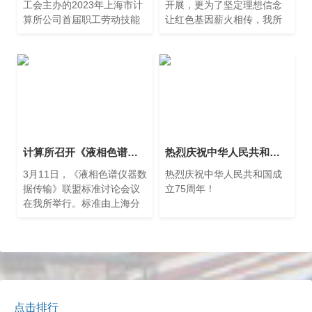
工会主办的2023年上海市计
开展，更为了坚定理想信念
算所公司首届职工劳动技能
让红色基因薪火相传，我所
竞赛成功举行，并作为2023
第一、五党支部在5月24日上
年上海市科技系统技能大赛
午，来到南昌路100弄2号中
活动分赛场。12月7日，党委
国共产党发起组成立地
书记、董事长、工会主席朱
（《新青年》编辑部）旧
闻渊和副总经理吴辰参加颁
址，集
奖仪式，为获奖团队和选手
颁奖。
计算所召开《液相色谱仪器数据传输》标准讨论会议
热烈庆祝中华人民共和国成立75周年！
3月11日，《液相色谱仪器数
热烈庆祝中华人民共和国成
据传输》联盟标准讨论会议
立75周年！
在我所举行。标准由上海分
析仪器产业技术创新战略联
盟提出。上海伍丰科学仪器
有限公司、上海上科信息通
信工程研究院、上海市计算
技术研究所联合编写。
点击排行