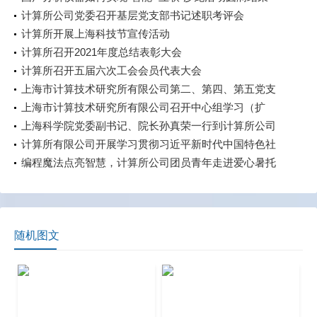
计算所公司党委召开基层党支部书记述职考评会
计算所开展上海科技节宣传活动
计算所召开2021年度总结表彰大会
计算所召开五届六次工会会员代表大会
上海市计算技术研究所有限公司第二、第四、第五党支
部联合开展“七一”主题党日活动
上海市计算技术研究所有限公司召开中心组学习（扩
大）会——专题学习数据流通与数据合规 数据产权与公
上海科学院党委副书记、院长孙真荣一行到计算所公司
共数据授权运营
调研
计算所有限公司开展学习贯彻习近平新时代中国特色社
会主义思想主题教育中心组学习会暨第八期读书班活动
编程魔法点亮智慧，计算所公司团员青年走进爱心暑托
班
随机图文