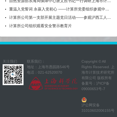
自然资源部东海局保障中心唐文胜书记一行调研上海市计算技术研究所有限公司
重温入党誓词 永葆入党初心 ——计算所党委组织参观中共一大纪念馆
计算所公司第一支部开展主题党日活动——参观沪西工人半日学校史料陈列馆
计算所公司组织观看安全警示教育片
关注我们
联系我们：
Copyright © All
地址：上海市愚园路546号
Rights Reserved. 上
电话：021-62520070
海市计算技术研究所
有限公司 版权所有
备案号：
沪ICP备
09000653号-7
沪公网安备
31010602006155号