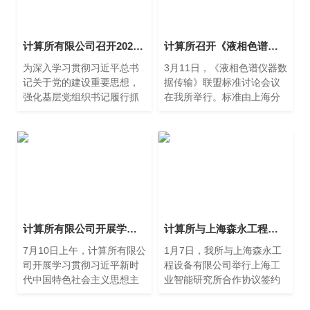
计算所有限公司召开2024年度基层党支部书记述职评议会
计算所召开《液相色谱仪器数据传输》标准讨论会议
为深入学习贯彻习近平总书
3月11日，《液相色谱仪器数
记关于党的建设重要思想，
据传输》联盟标准讨论会议
强化基层党组织书记履行抓
在我所举行。标准由上海分
党建工作第一责任人的责任
析仪器产业技术创新战略联
意识，1月10日下午，计算所
盟提出。上海伍丰科学仪器
有限公司召开2024年度基层
有限公司、上海上科信息通
党支部书记述职评议会。
信工程研究院、上海市计算
技术研究所联合编写。
计算所有限公司开展学习贯彻习近平新时代中国特色社会主义思想主题教育中心组学习会暨第八期读书班活动
计算所与上海森永工程设备有限公司共建“上海工业智能研究所”举行合作签约仪式
7月10日上午，计算所有限公
1月7日，我所与上海森永工
司开展学习贯彻习近平新时
程设备有限公司举行上海工
代中国特色社会主义思想主
业智能研究所合作协议签约
题教育中心组学习暨第八期
仪式。签约仪式由副所长王
读书班活动。会议由党委书
健超主持。所长王珏明、副