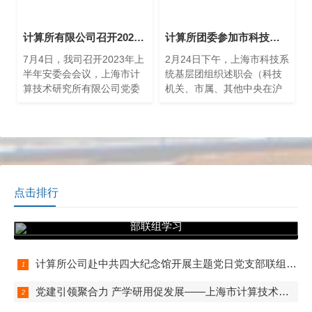
计算所有限公司召开2023年度上半年安全生产委员会会议
计算所团委参加市科技系统基层团组织述职会
7月4日，我司召开2023年上
2月24日下午，上海市科技系
半年安委会会议，上海市计
统基层团组织述职会（科技
算技术研究所有限公司党委
机关、市属、其他中央在沪
书记、董事长兼安委会组长
片区）在上海科技馆举行。
朱闻渊、公司副总经理兼安
市科技团工委兼职副书记、
委会副组长吴辰听取了各部
上海科技馆办公室副主任孙
门、公司上半年度安全生产
源主持会议。市科技团工委
工作汇报，对各项安全工作
副书记韩龙、上海海事大学
给予了肯定，大家能够围绕
团委书记梁亮受邀担任评审
上半年的重点工作，排查隐
专家并作现场点评。
点击排行
患及时发现问题，全力以赴
计算所公司赴中共四大纪念馆开展主题党日党支
抓好治理整改。
部联组学习
计算所公司赴中共四大纪念馆开展主题党日党支部联组学习
党建引领聚合力 产学研用促发展——上海市计算技术研究所有限公司与上大计算机学院、中电科公共设施公司开展联组学习和党支部共建