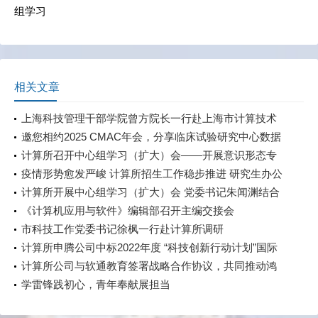
组学习
相关文章
上海科技管理干部学院曾方院长一行赴上海市计算技术
研究所有限公司开展调研
邀您相约2025 CMAC年会，分享临床试验研究中心数据
直采经验与探索
计算所召开中心组学习（扩大）会——开展意识形态专
题教育、党风廉政专题教育
疫情形势愈发严峻 计算所招生工作稳步推进 研究生办公
室疫情期间确保2022级研究生一志愿复试
计算所开展中心组学习（扩大）会 党委书记朱闻渊结合
《习近平谈治国理政》第四卷上党课 学习交流《总体国
《计算机应用与软件》编辑部召开主编交接会
家安全观学习纲要》、《习近平生态文明思想学习纲
市科技工作党委书记徐枫一行赴计算所调研
要》
计算所申腾公司中标2022年度 “科技创新行动计划”国际
科技合作项目
计算所公司与软通教育签署战略合作协议，共同推动鸿
蒙应用发展
学雷锋践初心，青年奉献展担当