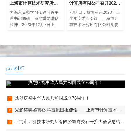
上海市计算技术研究所有限公司开展中心组学习（扩大）会——传达学习习近平总书记调研上海重要讲话精神
计算所有限公司召开2023年度上半年安全生产委员会会议
为深入贯彻学习传达习近平
7月4日，我司召开2023年上
总书记调研上海的重要讲话
半年安委会会议，上海市计
精神，2023年12月7日上
算技术研究所有限公司党委
午，计算所公司开展中心组
书记、董事长兼安委会组长
学习（扩大）会，公司领导
朱闻渊、公司副总经理兼安
班子、中层干部、支部书记
委会副组长吴辰听取了各部
以及下属企业负责人参加，
门、公司上半年度安全生产
会议由党委书记、董事长朱
工作汇报，对各项安全工作
闻渊主持。
给予了肯定，大家能够围绕
上半年的重点工作，排查隐
点击排行
患及时发现问题，全力以赴
抓好治理整改。
热烈庆祝中华人民共和国成立76周年！
热烈庆祝中华人民共和国成立76周年！
光影铸魂鉴初心 科技报国担使命——上海市计算技术研究所有限公司第一、第二、第五党支部组织观看电影《731》
上海市计算技术研究所有限公司党委召开扩大会议总结学习教育