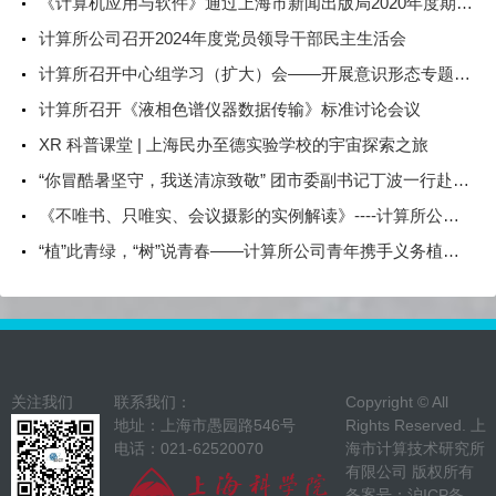
《计算机应用与软件》通过上海市新闻出版局2020年度期刊核验
计算所公司召开2024年度党员领导干部民主生活会
计算所召开中心组学习（扩大）会——开展意识形态专题教育、党风廉政专题教育
计算所召开《液相色谱仪器数据传输》标准讨论会议
XR 科普课堂 | 上海民办至德实验学校的宇宙探索之旅
“你冒酷暑坚守，我送清凉致敬” 团市委副书记丁波一行赴计算所高温慰问一线青年职工
《不唯书、只唯实、会议摄影的实例解读》----计算所公司开展会议摄影解读讲座
“植”此青绿，“树”说青春——计算所公司青年携手义务植树，共护绿水青山
关注我们
联系我们：
Copyright © All
地址：上海市愚园路546号
Rights Reserved. 上
电话：021-62520070
海市计算技术研究所
有限公司 版权所有
备案号：
沪ICP备