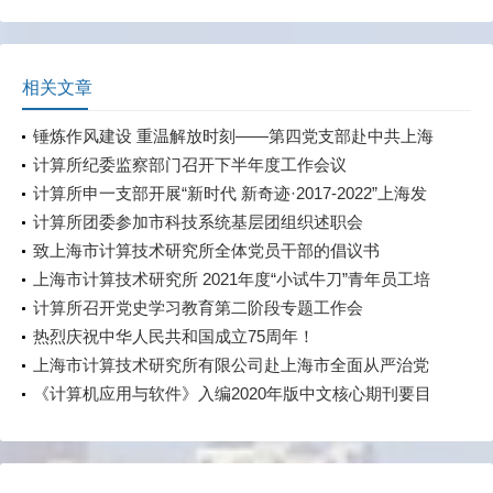
相关文章
锤炼作风建设 重温解放时刻——第四党支部赴中共上海
地下组织斗争史陈列馆暨刘长胜故居开展主题党日活动
计算所纪委监察部门召开下半年度工作会议
计算所申一支部开展“新时代 新奇迹·2017-2022”上海发
展成就展主题党课
计算所团委参加市科技系统基层团组织述职会
致上海市计算技术研究所全体党员干部的倡议书
上海市计算技术研究所 2021年度“小试牛刀”青年员工培
养计划 第二轮课程顺利完成
计算所召开党史学习教育第二阶段专题工作会
热烈庆祝中华人民共和国成立75周年！
上海市计算技术研究所有限公司赴上海市全面从严治党
警示教育基地参观学习
《计算机应用与软件》入编2020年版中文核心期刊要目
总览