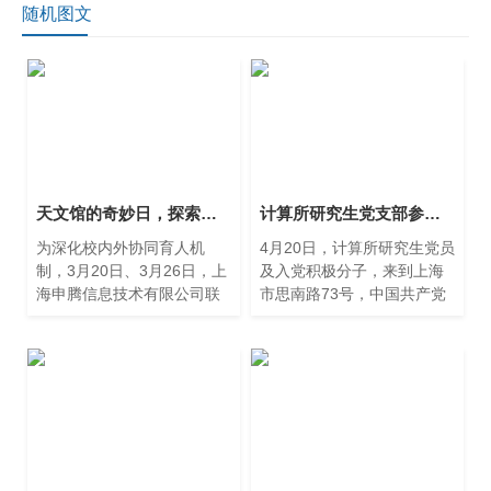
随机图文
天文馆的奇妙日，探索科普传播新范式
计算所研究生党支部参观周公馆，重温党史备受鼓舞
为深化校内外协同育人机
4月20日，计算所研究生党员
制，3月20日、3月26日，上
及入党积极分子，来到上海
海申腾信息技术有限公司联
市思南路73号，中国共产党
合上海天文馆（上海科技馆
代表团驻沪办事处，亦称周
分馆），与徐汇区高安路第
公馆，开展现场主题党日活
一小学康平校区、华展校区
动。 中国共产党代表团驻沪
五年级全体学生共同开展"天
办事处，是抗日战争胜利
文馆奇妙日"主题春游活动。
后，国
通过"科技场馆+沉浸式体
验"创新模式，有效构建校外
科普教育场景。