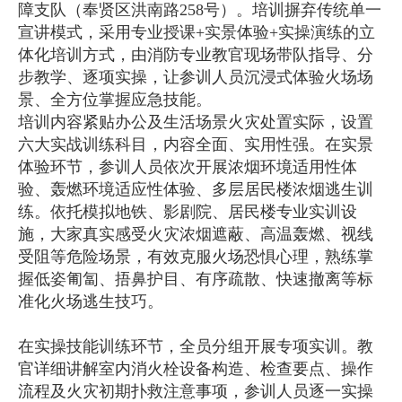
障支队（奉贤区洪南路258号）。培训摒弃传统单一
宣讲模式，采用专业授课+实景体验+实操演练的立
体化培训方式，由消防专业教官现场带队指导、分
步教学、逐项实操，让参训人员沉浸式体验火场场
景、全方位掌握应急技能。
培训内容紧贴办公及生活场景火灾处置实际，设置
六大实战训练科目，内容全面、实用性强。在实景
体验环节，参训人员依次开展浓烟环境适用性体
验、轰燃环境适应性体验、多层居民楼浓烟逃生训
练。依托模拟地铁、影剧院、居民楼专业实训设
施，大家真实感受火灾浓烟遮蔽、高温轰燃、视线
受阻等危险场景，有效克服火场恐惧心理，熟练掌
握低姿匍匐、捂鼻护目、有序疏散、快速撤离等标
准化火场逃生技巧。
在实操技能训练环节，全员分组开展专项实训。教
官详细讲解室内消火栓设备构造、检查要点、操作
流程及火灾初期扑救注意事项，参训人员逐一实操