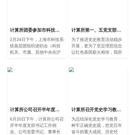
计算所团委参加市科技系统基层团组织述职会
计算所第一、五党支部瞻仰中国共产党发起组成立地 （《新青年》编辑部）旧址
2月24日下午，上海市科技系
为了推进党史教育活动稳步
统基层团组织述职会（科技
开展，更为了坚定理想信念
机关、市属、其他中央在沪
让红色基因薪火相传，我所
片区）在上海科技馆举行。
第一、五党支部在5月24日上
市科技团工委兼职副书记、
午，来到南昌路100弄2号中
上海科技馆办公室副主任孙
国共产党发起组成立地
源主持会议。市科技团工委
（《新青年》编辑部）旧
副书记韩龙、上海海事大学
址，集
团委书记梁亮受邀担任评审
专家并作现场点评。
计算所公司召开半年度党支部书记工作例会
计算所召开党史学习教育总结大会
6月20日下午，计算所公司召
为总结深化党史学习教育，
开半年度支部书记工作例
树牢正确党史观，把党百年
会。公司党委书记、董事长
奋斗的重大成就、历史经