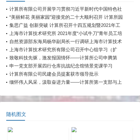
计算所有限公司开展学习贯彻习近平新时代中国特色社
会主义思想主题教育第二期领导班子读书班活动
“美丽鲜花 美丽家园”迎接党的二十大顺利召开 计算所园
区布置郁金香花展
集思广益 创新突破 计算所召开十四五规划暨2021年工
作务虚会
上海市计算技术研究所 2021年度“小试牛刀”青年员工培
养计划 第二轮课程顺利完成
自然资源部东海局杨华副局长一行调研上海市计算技术
研究所有限公司
上海市计算技术研究所有限公司召开中心组学习（扩
大）会——专题开展党纪学习讲座
致敬科技先驱，激发报国情怀——计算所公司申腾第
一、第二支部和计算所公司第四党支部开展主题党日党
申一党支部开展四行仓库抗战纪念馆情景党课学习
支部联组学习
计算所有限公司民建会员提案获市领导批示
缅怀伟人风采，汲取奋进力量——计算所第一支部与上
材所期刊支部共赴上海毛泽东旧居陈列馆开展主题党日
活动
随机图文